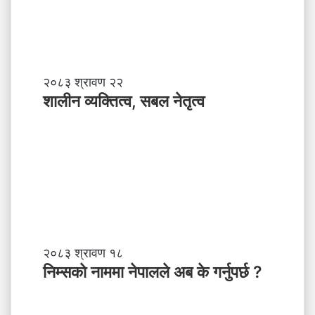
शा
२०८३ श्रावण २२
ली
शालीन व्यक्तित्व, सबल नेतृत्व
न
व्य
क्ति
त्व
,
स
ब
ल
ने
तृ
नि
२०८३ श्रावण १८
त्व
म्स
निम्सकाे नाममा नेपालले अब के गर्नुपर्छ ?
काे
ना
म