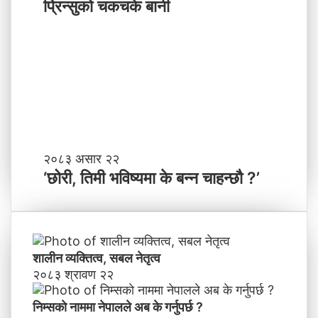
न्सु
प्रिन्सुको चकचके बानी
पा
को
ल
च
काे
क
ग
च
ण्ड
के
की
बा
प्र
नी
दे
श
मा
‘
२०८३ असार २२
न
छो
‘छोरी, तिमी भविष्यमा के बन्न चाहन्छौ ?’
याँ
री
ने
,
तृ
ति
त्व
मी
भ
शालीन व्यक्तित्व, सबल नेतृत्व
वि
२०८३ श्रावण २२
ष्य
मा
निम्सकाे नाममा नेपालले अब के गर्नुपर्छ ?
के