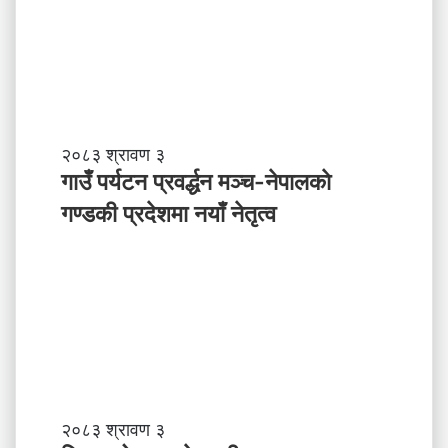
मा
ने
पा
ल
ले
अ
ब
गा
२०८३ श्रावण ३
के
उँ
गाउँ पर्यटन प्रवर्द्धन मञ्च-नेपालकाे
ग
प
गण्डकी प्रदेशमा नयाँ नेतृत्व
र्नु
र्य
प
ट
र्छ
न
?
प्र
व
र्द्ध
न
म
ञ्च
-
प्रि
२०८३ श्रावण ३
ने