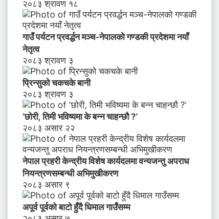
२०८३ श्रावण १८
ब
न्न
चा
गाउँ पर्यटन प्रवर्द्धन मञ्च-नेपालकाे गण्डकी प्रदेशमा नयाँ
ह
नेतृत्व
न्छौ
२०८३ श्रावण ३
?
’
प्रिन्सुको चकचके बानी
२०८३ श्रावण ३
‘छोरी, तिमी भविष्यमा के बन्न चाहन्छौ ?’
२०८३ असार २२
नेपाल प्रहरी केन्द्रीय विशेष कार्यदलमा वन्यजन्तु अपराध
नियन्त्रणसम्बन्धी अभिमुखीकरण
२०८३ असार ९
अपूर्व पूर्वको बाटो हुँदै धिमाल गाउँसम्म
२०८३ असार ७